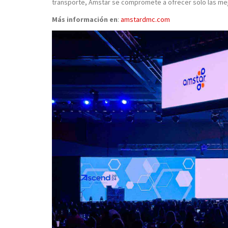
transporte, Amstar se compromete a ofrecer solo las mej
Más información en
:
amstardmc.com