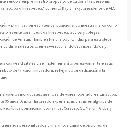
anteniendo siempre nuestro propósito de cuidar a las personas
gas, socios o huéspedes," comentó Ray Snisky, presidente de ALG
ción y planificación estratégica, posicionando nuestra marca como
stá presente para nuestros huéspedes, socios y colegas",
ación de Amstar. "También fue una oportunidad para establecer
 cuidar a nuestros clientes—escuchándolos, valorándolos y
sus canales digitales y se implementará progresivamente en sus
mbolo de la visión innovadora, reflejando su dedicación a la
tino.
 viajeros individuales, agencias de viajes, operadores turísticos,
e 35 años, Amstar ha creado experiencias únicas en algunos de
, República Dominicana, Costa Rica, Curazao, St. Martin, Aruba y
tinerarios personalizados y una amplia gama de opciones de