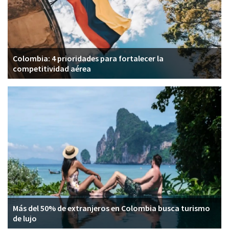
v
i
g
a
t
Colombia: 4 prioridades para fortalecer la
i
competitividad aérea
o
n
Más del 50% de extranjeros en Colombia busca turismo
de lujo