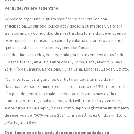
Perfil del viajero argentino
“Al viajero argentino le gusta planificar sus itinerarios con
anticipación. Es curioso, busca actividades a su medida y valora la
transparencia y comodidad de nuestra plataforma donde encuentra
experiencias auténticas, de calidad y valoradas por otros usuarios,
que se ajustan a sus intereses”, remarcó Posse.
Los destinos más elegidos este año por los argentinos a través de
Civitatis fueron, en el siguiente orden,
Roma, París, Madrid, Nueva
York, Río de Janeiro, Barcelona, Punta Cana, Londres, Lisboa y Egipto.
“Durante 2025 los argentinos contrataron tours en más de
mil
destinos de todo el mundo
-con un crecimiento de 15% respecto al
año pasado-, entre los cuales se destacan lugares más exóticos
como
Tokio, Kioto, Osaka, Dubai, Reikiavik, Hiroshima y Zanzíbar
,
entre otros. Por ejemplo, países como Japón registraron un aumento
de reservas de 750% versus 2024; Emiratos Árabes Unidos un 105%;
y Portugal un 95%.
En el
top diez de las actividades más demandadas
en