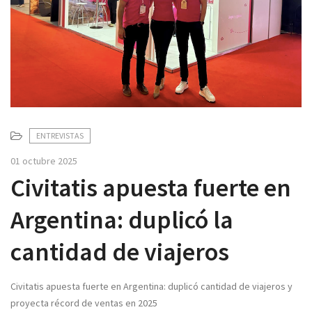
v
i
g
a
t
i
o
n
ENTREVISTAS
01 octubre 2025
Civitatis apuesta fuerte en
Argentina: duplicó la
cantidad de viajeros
Civitatis apuesta fuerte en Argentina: duplicó cantidad de viajeros y
proyecta récord de ventas en 2025