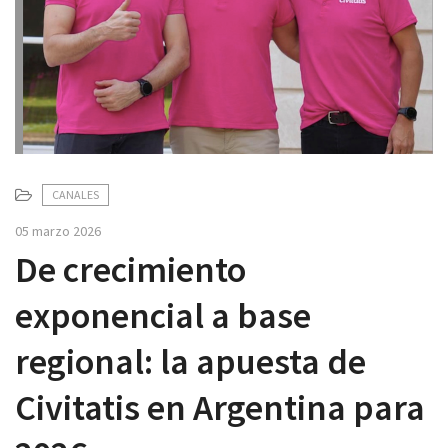
v
i
g
a
t
i
o
n
CANALES
05 marzo 2026
De crecimiento
exponencial a base
regional: la apuesta de
Civitatis en Argentina para