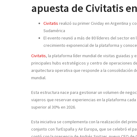
apuesta de Civitatis e
Civitatis
realizó su primer Cividay en Argentina y c
Sudamérica
El evento reunió a más de 80 líderes del sector en
crecimiento exponencial de la plataforma y conocer
Civitatis
, la plataforma líder mundial de visitas guiadas 
principales hubs estratégicos y centro de operaciones d
arquitectura operativa que responde a la consolidación d
mundial.
Esta estructura nace para gestionar un volumen de negoci
viajeros que reservan experiencias en la plataforma cada 
superior al 30% en 2026.
Esta iniciativa se complementa con la realización del pri
conjunto con TurEspaña y Air Europa, que se celebró el p
contó con la presencia de Andrés Spitzer, nuevo CEO de Ci