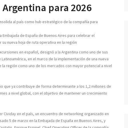
n Argentina para 2026
onsolida al país como hub estratégico de la compañía para
 la Embajada de España de Buenos Aires para celebrar el
 su nueva hoja de ruta operativa en la región
y excursiones en español, designó a la Argentina como uno de sus
e Latinoamérica, en el marco de la implementación de una nueva
e la región como uno de los mercados con mayor potencial a nivel
o que ya contribuye de forma determinante a los 1,2 millones de
mes a nivel global, con el objetivo de mantener un crecimiento
mer Cividay en el país, un encuentro de networking organizado en
asado 5 de marzo en la Embajada de España en Buenos Aires, y
vitatis, Enrique Espinel, Chief Operating Officer de la compañía,