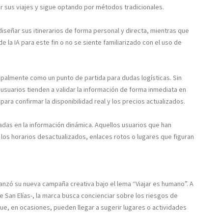
car sus viajes y sigue optando por métodos tradicionales.
iseñar sus itinerarios de forma personal y directa, mientras que
 la IA para este fin o no se siente familiarizado con el uso de
cipalmente como un punto de partida para dudas logísticas. Sin
usuarios tienden a validar la información de forma inmediata en
ra confirmar la disponibilidad real y los precios actualizados.
das en la información dinámica. Aquellos usuarios que han
s los horarios desactualizados, enlaces rotos o lugares que figuran
lanzó su nueva campaña creativa bajo el lema “Viajar es humano”. A
de San Elías-, la marca busca concienciar sobre los riesgos de
e, en ocasiones, pueden llegar a sugerir lugares o actividades