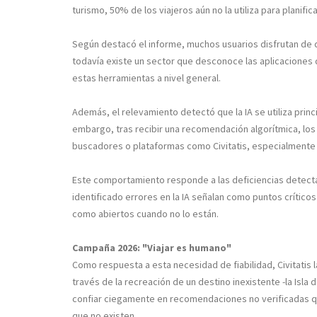
turismo, 50% de los viajeros aún no la utiliza para planifi
Según destacó el informe, muchos usuarios disfrutan de d
todavía existe un sector que desconoce las aplicaciones de
estas herramientas a nivel general.
Además, el relevamiento detectó que la IA se utiliza prin
embargo, tras recibir una recomendación algorítmica, los 
buscadores o plataformas como Civitatis, especialmente pa
Este comportamiento responde a las deficiencias detecta
identificado errores en la IA señalan como puntos crítico
como abiertos cuando no lo están.
Campaña 2026: "Viajar es humano"
Como respuesta a esta necesidad de fiabilidad, Civitatis 
través de la recreación de un destino inexistente -la Isla 
confiar ciegamente en recomendaciones no verificadas qu
que no existen.