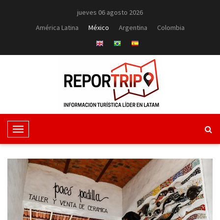
jueves 06 agosto 2026
América Latina
México
Argentina
Colombia
T
o
g
g
l
e
N
a