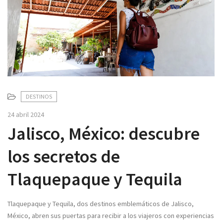
v
i
g
a
t
i
o
n
DESTINOS
24 abril 2024
Jalisco, México: descubre
los secretos de
Tlaquepaque y Tequila
Tlaquepaque y Tequila, dos destinos emblemáticos de Jalisco,
México, abren sus puertas para recibir a los viajeros con experiencias