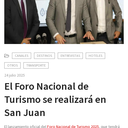
v
i
g
a
t
i
o
n
CANALES
DESTINOS
ENTREVISTAS
HOTELES
OTROS
TRANSPORTE
24 julio 2025
El Foro Nacional de
Turismo se realizará en
San Juan
El lanzamiento oficial del
Foro Nacional de Turismo 2025
, que tendrá