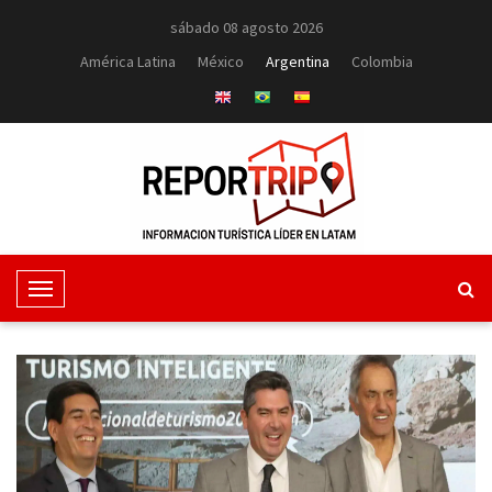
sábado 08 agosto 2026
América Latina
México
Argentina
Colombia
T
o
g
g
l
e
N
a