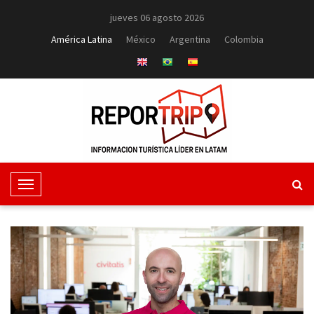
jueves 06 agosto 2026
América Latina
México
Argentina
Colombia
T
o
g
g
l
e
N
a