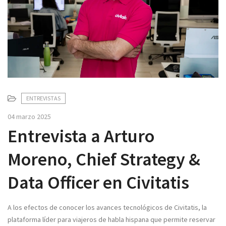
v
i
g
a
t
i
o
n
ENTREVISTAS
04 marzo 2025
Entrevista a Arturo
Moreno, Chief Strategy &
Data Officer en Civitatis
A los efectos de conocer los avances tecnológicos de Civitatis, la
plataforma líder para viajeros de habla hispana que permite reservar