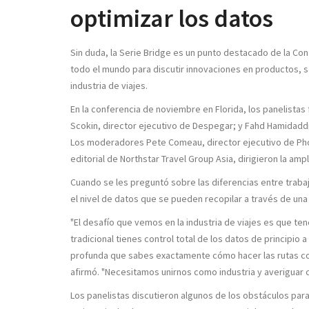
optimizar los datos
Sin duda, la Serie Bridge es un punto destacado de la Con
todo el mundo para discutir innovaciones en productos, s
industria de viajes.
En la conferencia de noviembre en Florida, los panelista
Scokin, director ejecutivo de Despegar; y Fahd Hamidaddin
Los moderadores Pete Comeau, director ejecutivo de Pho
editorial de Northstar Travel Group Asia, dirigieron la ampl
Cuando se les preguntó sobre las diferencias entre trabaj
el nivel de datos que se pueden recopilar a través de una
"El desafío que vemos en la industria de viajes es que 
tradicional tienes control total de los datos de principio 
profunda que sabes exactamente cómo hacer las rutas cor
afirmó. "Necesitamos unirnos como industria y averigua
Los panelistas discutieron algunos de los obstáculos para 