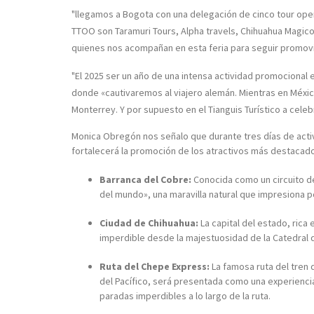
"llegamos a Bogota con una delegación de cinco tour ope
TTOO son Taramuri Tours, Alpha travels, Chihuahua Magico
quienes nos acompañan en esta feria para seguir promovi
"El 2025 ser un año de una intensa actividad promocional e
donde «cautivaremos al viajero alemán. Mientras en Méx
Monterrey. Y por supuesto en el Tianguis Turístico a cele
Monica Obregón nos señalo que durante tres días de acti
fortalecerá la promoción de los atractivos más destacad
Barranca del Cobre:
Conocida como un circuito d
del mundo», una maravilla natural que impresiona p
Ciudad de Chihuahua:
La capital del estado, rica
imperdible desde la majestuosidad de la Catedral de
Ruta del Chepe Express:
La famosa ruta del tren 
del Pacífico, será presentada como una experiencia
paradas imperdibles a lo largo de la ruta.