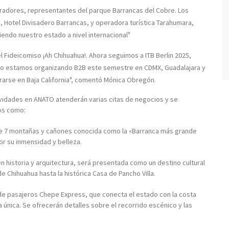
radores, representantes del parque Barrancas del Cobre. Los
, Hotel Divisadero Barrancas, y operadora turística Tarahumara,
endo nuestro estado a nivel internacional"
l Fideicomiso ¡Ah Chihuahua!. Ahora seguimos a ITB Berlin 2025,
ico estamos organizando B2B este semestre en CDMX, Guadalajara y
brarse en Baja California", comentó Mónica Obregón.
vidades en ANATO atenderán varias citas de negocios y se
os como:
e 7 montañas y cañones conocida como la «Barranca más grande
or su inmensidad y belleza.
 en historia y arquitectura, será presentada como un destino cultural
 Chihuahua hasta la histórica Casa de Pancho Villa.
de pasajeros Chepe Express, que conecta el estado con la costa
 única. Se ofrecerán detalles sobre el recorrido escénico y las