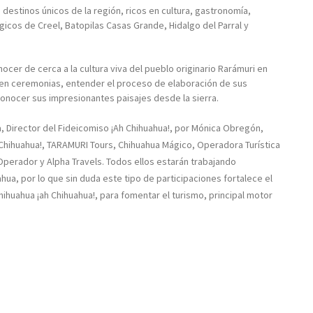
s destinos únicos de la región, ricos en cultura, gastronomía,
gicos de Creel, Batopilas Casas Grande, Hidalgo del Parral y
ocer de cerca a la cultura viva del pueblo originario Rarámuri en
 en ceremonias, entender el proceso de elaboración de sus
 conocer sus impresionantes paisajes desde la sierra.
ra, Director del Fideicomiso ¡Ah Chihuahua!, por Mónica Obregón,
Chihuahua!, TARAMURI Tours, Chihuahua Mágico, Operadora Turística
Operador y Alpha Travels. Todos ellos estarán trabajando
hua, por lo que sin duda este tipo de participaciones fortalece el
huahua ¡ah Chihuahua!, para fomentar el turismo, principal motor