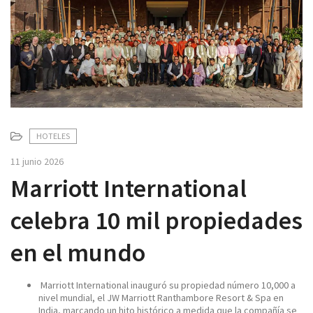
v
i
g
a
t
i
o
n
HOTELES
11 junio 2026
Marriott International
celebra 10 mil propiedades
en el mundo
Marriott International inauguró su propiedad número 10,000 a
nivel mundial, el JW Marriott Ranthambore Resort & Spa en
India, marcando un hito histórico a medida que la compañía se