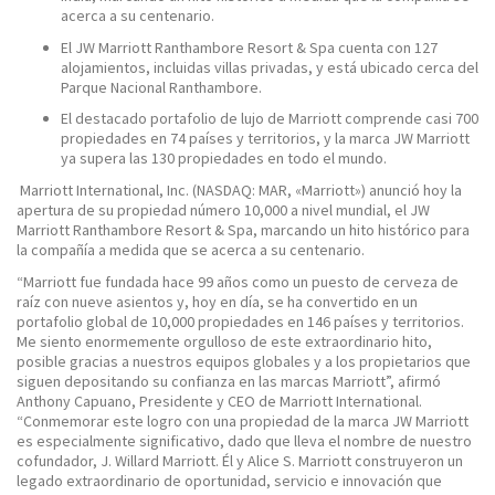
acerca a su centenario.
El JW Marriott Ranthambore Resort & Spa cuenta con 127
alojamientos, incluidas villas privadas, y está ubicado cerca del
Parque Nacional Ranthambore.
El destacado portafolio de lujo de Marriott comprende casi 700
propiedades en 74 países y territorios, y la marca JW Marriott
ya supera las 130 propiedades en todo el mundo.
Marriott International, Inc. (NASDAQ: MAR, «Marriott») anunció hoy la
apertura de su propiedad número 10,000 a nivel mundial, el JW
Marriott Ranthambore Resort & Spa, marcando un hito histórico para
la compañía a medida que se acerca a su centenario.
“Marriott fue fundada hace 99 años como un puesto de cerveza de
raíz con nueve asientos y, hoy en día, se ha convertido en un
portafolio global de 10,000 propiedades en 146 países y territorios.
Me siento enormemente orgulloso de este extraordinario hito,
posible gracias a nuestros equipos globales y a los propietarios que
siguen depositando su confianza en las marcas Marriott”, afirmó
Anthony Capuano, Presidente y CEO de Marriott International.
“Conmemorar este logro con una propiedad de la marca JW Marriott
es especialmente significativo, dado que lleva el nombre de nuestro
cofundador, J. Willard Marriott. Él y Alice S. Marriott construyeron un
legado extraordinario de oportunidad, servicio e innovación que