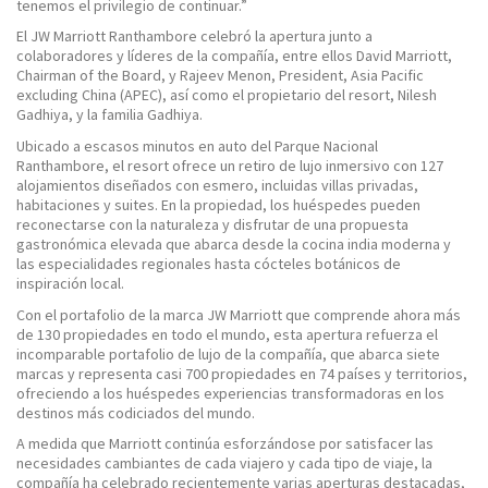
tenemos el privilegio de continuar.”
El JW Marriott Ranthambore celebró la apertura junto a
colaboradores y líderes de la compañía, entre ellos David Marriott,
Chairman of the Board, y Rajeev Menon, President, Asia Pacific
excluding China (APEC), así como el propietario del resort, Nilesh
Gadhiya, y la familia Gadhiya.
Ubicado a escasos minutos en auto del Parque Nacional
Ranthambore, el resort ofrece un retiro de lujo inmersivo con 127
alojamientos diseñados con esmero, incluidas villas privadas,
habitaciones y suites. En la propiedad, los huéspedes pueden
reconectarse con la naturaleza y disfrutar de una propuesta
gastronómica elevada que abarca desde la cocina india moderna y
las especialidades regionales hasta cócteles botánicos de
inspiración local.
Con el portafolio de la marca JW Marriott que comprende ahora más
de 130 propiedades en todo el mundo, esta apertura refuerza el
incomparable portafolio de lujo de la compañía, que abarca siete
marcas y representa casi 700 propiedades en 74 países y territorios,
ofreciendo a los huéspedes experiencias transformadoras en los
destinos más codiciados del mundo.
A medida que Marriott continúa esforzándose por satisfacer las
necesidades cambiantes de cada viajero y cada tipo de viaje, la
compañía ha celebrado recientemente varias aperturas destacadas,