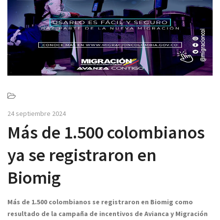
v
i
g
a
t
i
o
n
24 septiembre 2024
Más de 1.500 colombianos
ya se registraron en
Biomig
Más de 1.500 colombianos se registraron en Biomig como
resultado de la campaña de incentivos de Avianca y Migración