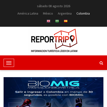
sábado 08 agosto 2026
América Latina
México
Argentina
Colombia
T
o
g
g
l
e
N
a