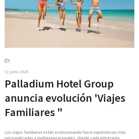
v
i
g
a
t
i
o
n
11 junio 2026
Palladium Hotel Group
anuncia evolución 'Viajes
Familiares "
Los viajes familiares están evolucionando hacia experiencias más
personalizadas y multigeneracionales, donde cada integrante