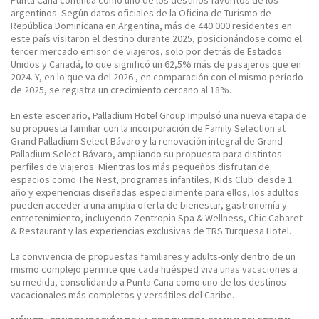
Punta Cana continúa como uno de los destinos favoritos de los
argentinos. Según datos oficiales de la Oficina de Turismo de
República Dominicana en Argentina, más de 440.000 residentes en
este país visitaron el destino durante 2025, posicionándose como el
tercer mercado emisor de viajeros, solo por detrás de Estados
Unidos y Canadá, lo que significó un 62,5% más de pasajeros que en
2024. Y, en lo que va del 2026 , en comparación con el mismo período
de 2025, se registra un crecimiento cercano al 18%.
En este escenario,
Palladium Hotel Group
impulsó una nueva etapa de
su propuesta familiar con la incorporación de
Family Selection at
Grand Palladium Select Bávaro
y la renovación integral de
Grand
Palladium Select Bávaro
, ampliando su propuesta para distintos
perfiles de viajeros. Mientras los más pequeños disfrutan de
espacios como The Nest, programas infantiles, Kids Club desde 1
año y experiencias diseñadas especialmente para ellos, los adultos
pueden acceder a una amplia oferta de bienestar, gastronomía y
entretenimiento, incluyendo Zentropia Spa & Wellness, Chic Cabaret
& Restaurant y las experiencias exclusivas de
TRS Turquesa Hotel
.
La convivencia de propuestas familiares y adults-only dentro de un
mismo complejo permite que cada huésped viva unas vacaciones a
su medida, consolidando a Punta Cana como uno de los destinos
vacacionales más completos y versátiles del Caribe.