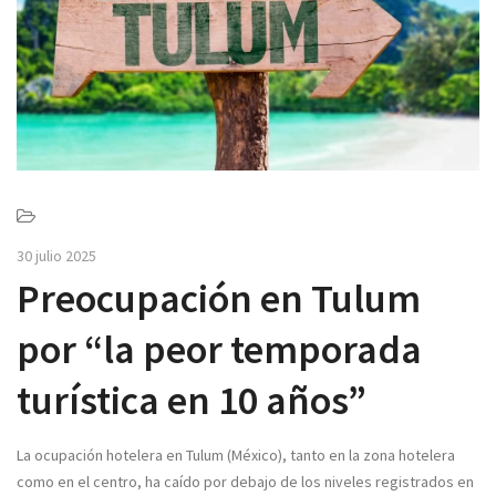
v
i
g
a
t
i
o
n
30 julio 2025
Preocupación en Tulum
por “la peor temporada
turística en 10 años”
La ocupación hotelera en Tulum (México), tanto en la zona hotelera
como en el centro, ha caído por debajo de los niveles registrados en