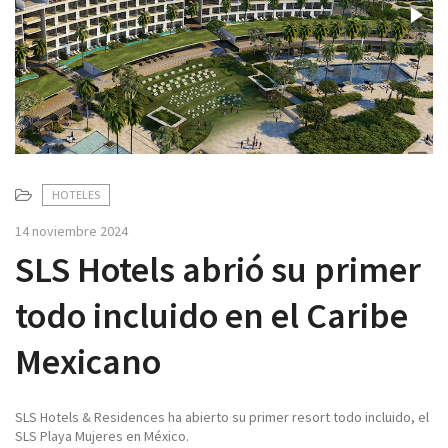
v
i
g
a
t
i
o
n
HOTELES
14 noviembre 2024
SLS Hotels abrió su primer
todo incluido en el Caribe
Mexicano
SLS Hotels & Residences ha abierto su primer resort todo incluido, el
SLS Playa Mujeres en México.