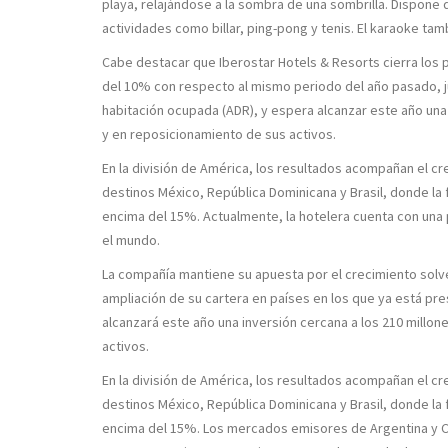
playa, relajándose a la sombra de una sombrilla. Dispone d
actividades como billar, ping-pong y tenis. El karaoke ta
Cabe destacar que Iberostar Hotels & Resorts cierra los
del 10% con respecto al mismo periodo del año pasado, ju
habitación ocupada (ADR), y espera alcanzar este año una
y en reposicionamiento de sus activos.
En la división de América, los resultados acompañan el 
destinos México, República Dominicana y Brasil, donde l
encima del 15%. Actualmente, la hotelera cuenta con una 
el mundo.
La compañía mantiene su apuesta por el crecimiento solve
ampliación de su cartera en países en los que ya está pres
alcanzará este año una inversión cercana a los 210 millo
activos.
En la división de América, los resultados acompañan el 
destinos México, República Dominicana y Brasil, donde l
encima del 15%. Los mercados emisores de Argentina y Ca