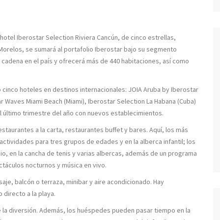
 hotel Iberostar Selection Riviera Cancún, de cinco estrellas,
Morelos, se sumará al portafolio Iberostar bajo su segmento
a cadena en el país y ofrecerá más de 440 habitaciones, así como
 cinco hoteles en destinos internacionales: JOIA Aruba by Iberostar
ar Waves Miami Beach (Miami), Iberostar Selection La Habana (Cuba)
 el último trimestre del año con nuevos establecimientos.
estaurantes a la carta, restaurantes buffet y bares. Aquí, los más
n actividades para tres grupos de edades y en la alberca infantil; los
asio, en la cancha de tenis y varias albercas, además de un programa
ctáculos nocturnos y música en vivo.
je, balcón o terraza, minibar y aire acondicionado. Hay
directo a la playa.
r de la diversión. Además, los huéspedes pueden pasar tiempo en la