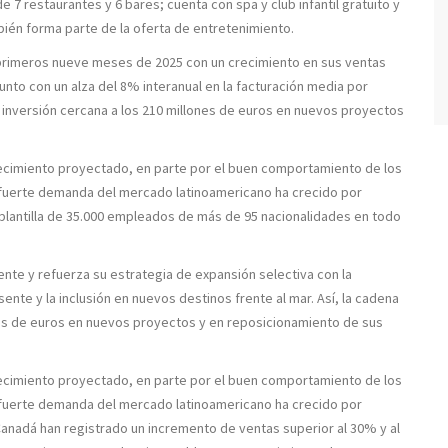
e 7 restaurantes y 6 bares; cuenta con spa y club infantil gratuito y
mbién forma parte de la oferta de entretenimiento.
 primeros nueve meses de 2025 con un crecimiento en sus ventas
nto con un alza del 8% interanual en la facturación media por
 inversión cercana a los 210 millones de euros en nuevos proyectos
crecimiento proyectado, en parte por el buen comportamiento de los
a fuerte demanda del mercado latinoamericano ha crecido por
plantilla de 35.000 empleados de más de 95 nacionalidades en todo
nte y refuerza su estrategia de expansión selectiva con la
ente y la inclusión en nuevos destinos frente al mar. Así, la cadena
nes de euros en nuevos proyectos y en reposicionamiento de sus
crecimiento proyectado, en parte por el buen comportamiento de los
a fuerte demanda del mercado latinoamericano ha crecido por
nadá han registrado un incremento de ventas superior al 30% y al