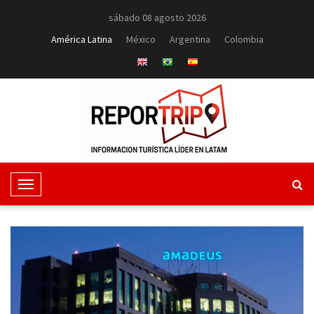
sábado 08 agosto 2026
América Latina
México
Argentina
Colombia
T
o
g
g
l
e
N
a