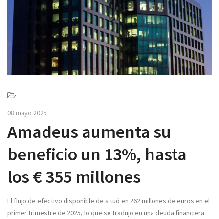
v
i
g
a
t
i
o
n
08 mayo 2025
Amadeus aumenta su
beneficio un 13%, hasta
los € 355 millones
El flujo de efectivo disponible de situó en 262 millones de euros en el
primer trimestre de 2025, lo que se tradujo en una
deuda financiera