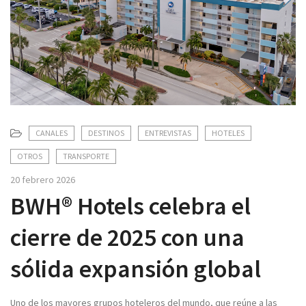
v
i
g
a
t
i
o
n
CANALES
DESTINOS
ENTREVISTAS
HOTELES
OTROS
TRANSPORTE
20 febrero 2026
BWH® Hotels celebra el
cierre de 2025 con una
sólida expansión global
Uno de los mayores grupos hoteleros del mundo, que reúne a las