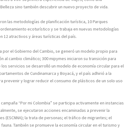
 Belleza sino también descubrir un nuevo proyecto de vida.
ron las metodologías de planificación turística, 10 Parques
e ordenamiento ecoturístico y se trabaja en nuevas metodologías
12 atractivos y áreas turísticas del país.
da por el Gobierno del Cambio, se generó un modelo propio para
n al cambio climático; 300 mipymes iniciaron su transición para
e los servicios se desarrolló un modelo de economía circular para el
partamentos de Cundinamarca y Boyacá, y el país adhirió a la
ara prevenir y lograr reducir el consumo de plásticos de un solo uso
a campaña “Por mi Colombia” se participa activamente en instancias
gualmente, se ejecutaron acciones encaminadas a prevenir la
s (ESCNNA); la trata de personas; el tráfico de migrantes; el
y fauna. También se promueve la economía circular en el turismo y