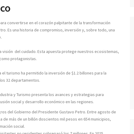
ico
para convertirse en el corazón palpitante de la transformación
tro. Es una historia de compromiso, inversión y, sobre todo, una
e.
na visión del cuidado. Esta apuesta protege nuestros ecosistemas,
 como protagonistas.
 el turismo ha permitido la inversión de $1.2 billones para la
 los 32 departamentos.
Industria y Turismo presenta los avances y estrategias para
lusión social y desarrollo económico en las regiones.
gros del Gobierno del Presidente Gustavo Petro. Entre agosto de
ica de más de un billón doscientos mil pesos en 654 municipios,
mación social.
isitantes no residentes sobrepasó los 7 millones. En 2025,