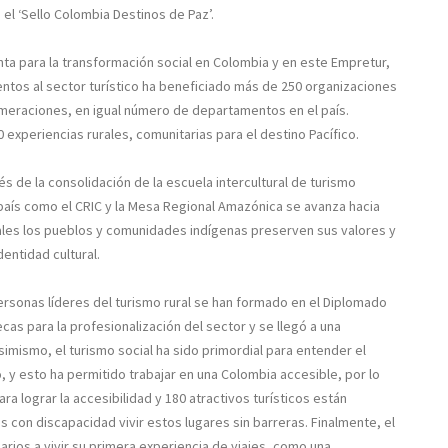
el ‘Sello Colombia Destinos de Paz’.
ta para la transformación social en Colombia y en este Empretur,
ntos al sector turístico ha beneficiado más de 250 organizaciones
omeraciones, en igual número de departamentos en el país.
 experiencias rurales, comunitarias para el destino Pacífico.
és de la consolidación de la escuela intercultural de turismo
país como el CRIC y la Mesa Regional Amazónica se avanza hacia
les los pueblos y comunidades indígenas preserven sus valores y
entidad cultural.
rsonas líderes del turismo rural se han formado en el Diplomado
as para la profesionalización del sector y se llegó a una
imismo, el turismo social ha sido primordial para entender el
y esto ha permitido trabajar en una Colombia accesible, por lo
a lograr la accesibilidad y 180 atractivos turísticos están
s con discapacidad vivir estos lugares sin barreras. Finalmente, el
arios a vivir su primera experiencia de viajes, como una