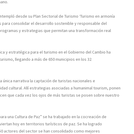
mano.
contempló desde su Plan Sectorial de Turismo ‘Turismo en armonía
s para consolidar el desarrollo sostenible y responsable del
o programas y estrategias que permitan una transformación real
ica y estratégica para el turismo en el Gobierno del Cambio ha
 turismo, llegando
a más de 650 municipios en los 32
a única narrativa la captación de turistas nacionales e
dad cultural. Allí estrategias asociadas a
humanimal tourism,
ponen
hacen que cada vez los ojos de más turistas se posen sobre nuestro
para una Cultura de Paz” se ha trabajado en la cocreación de
ertan hoy en territorios turísticos de paz. Se ha logrado
450 actores del sector se han consolidado como mejores