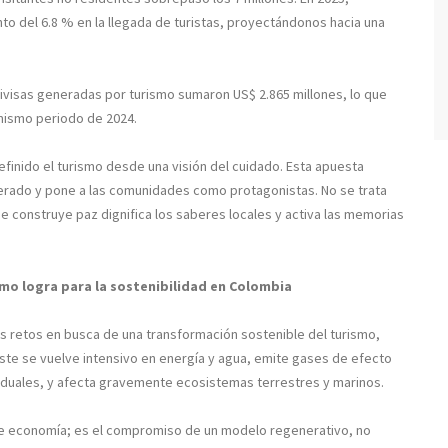
nto del 6.8 % en la llegada de turistas, proyectándonos hacia una
divisas generadas por turismo sumaron US$ 2.865 millones, lo que
 mismo periodo de 2024.
definido el turismo desde una visión del cuidado. Esta apuesta
erado y pone a las comunidades como protagonistas. No se trata
e construye paz dignifica los saberes locales y activa las memorias
smo logra para la sostenibilidad en Colombia
 retos en busca de una transformación sostenible del turismo,
este se vuelve intensivo en energía y agua, emite gases de efecto
iduales, y afecta gravemente ecosistemas terrestres y marinos.
ue economía; es el compromiso de un modelo regenerativo, no