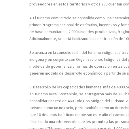
proveedores en estos territorios y otros 750 cuentan con 
4. El turismo comunitario
se consolida como una herramien
primer Programa nacional de estímulos, incentivos y fome
de base comunitarias, 2.000 unidades productivas, 9 agl
Adicionalmente, se está finalizando la construcción de 100
Se avanza en la consolidación del turismo indígena, a trav
indígena y en conjunto con Organizaciones Indígenas del 
modelos de gobernanza y formas de operación en las cua
generen modelo de desarrollo económico a partir de su id
5. Desarrollo de las capacidades humanas:
más de 4000 pe
en Turismo Rural Sostenible
,
se entregaron más de 780 bec
consolidar una red de 460 Colegios Amigos del Turismo. As
turismo como un negocio, pero también como un derecho, 
que 10 destinos turísticos empiezan este año el camino par
finalizando una intervención que les permita a las persona
programa “Mi primer viaje” logró llevar a más de 1.000 usu