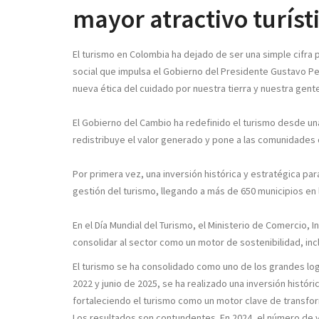
mayor atractivo turíst
El turismo en Colombia ha dejado de ser una simple cifra 
social que impulsa el Gobierno del Presidente Gustavo Pe
nueva ética del cuidado por nuestra tierra y nuestra gent
El Gobierno del Cambio ha redefinido el turismo desde u
redistribuye el valor generado y pone a las comunidades
Por primera vez, una inversión histórica y estratégica para
gestión del turismo, llegando a más de 650 municipios en
En el Día Mundial del Turismo, el Ministerio de Comercio, 
consolidar al sector como un motor de sostenibilidad, inc
El turismo se ha consolidado como uno de los grandes lo
2022 y junio de 2025, se ha realizado una inversión histór
fortaleciendo el turismo como un motor clave de transfor
Los resultados son contundentes. En 2024, el número de v