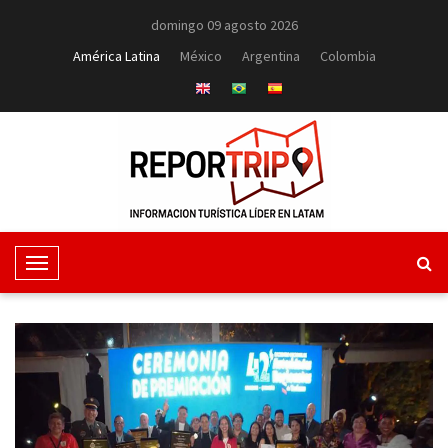
domingo 09 agosto 2026
América Latina
México
Argentina
Colombia
T
o
g
g
l
e
N
a