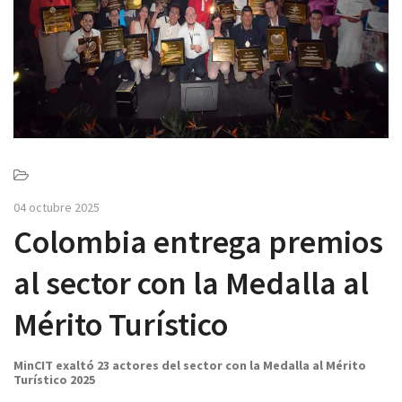
v
i
g
a
t
i
o
n
04 octubre 2025
Colombia entrega premios
al sector con la Medalla al
Mérito Turístico
MinCIT exaltó 23 actores del sector con la Medalla al Mérito
Turístico 2025