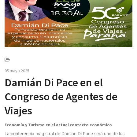
v
i
g
a
t
i
o
n
05 mayo 2025
Damián Di Pace en el
Congreso de Agentes de
Viajes
Economía y Turismo en el actual contexto económico
La conferencia magistral de Damián Di Pace será uno de los