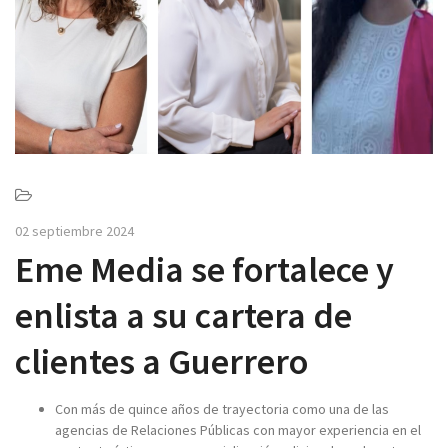
v
i
g
a
t
i
o
n
02 septiembre 2024
Eme Media se fortalece y
enlista a su cartera de
clientes a Guerrero
Con más de quince años de trayectoria como una de las
agencias de Relaciones Públicas con mayor experiencia en el