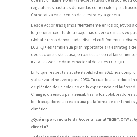
que hay un aumento en las expectativas de la sociedad co
regulatorios hasta las demandas comerciales y la atracci
Corporativa en el centro de la estrategia general.
Desde Accor trabajamos fuertemente en los objetivos a co
lograr un ambiente de trabajo más diverso e inclusivo p
Global Interno denominado RiiSE, el cuál fomenta la dive
LGBTQI+ es también un pilar importante a la estrategia de 
dedicación a esta causa, en particular con el lanzamiento
IGLTA, la Asociación Internacional de Viajes LGBTQI+
En lo que respecta a sustentabilidad en 2021 nos compro
y alcanzar el net zero para 2050. En cuanto a la reducción 
de plástico de un solo uso de la experiencia del huéspe
Change, diseñado para sensibilizar a los colaboradores s
los trabajadores acceso a una plataforma de contenidos 
climático.
¿Qué importancia le da Accor al canal “B2B”, OTA’s, A
directa?