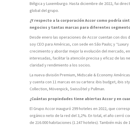
Bélgica y Luxemburgo. Hasta diciembre de 2022, fui direc
global del grupo.
¿Y respecto a la corporación Accor como podría sint
negocios y tantas marcas para diferentes segment
Desde enero las operaciones de Accor cuentan con dos d
soy CEO para Américas, con sede en São Paulo; y “Luxury & 
crecimiento y abordar mejor la evolución del mercado, ent
interesadas, facilitar la atención precisa y eficaz de la
claridad y rendimiento a los socios.
La nueva división Premium, Midscale & Economy Américas 
y cuenta con 11 marcas en su cartera: ibis budget, ibis s
Collection, Mövenpick, Swissôtel y Pullman.
¿Cuántas propiedades tiene abiertas Accor y en cuan
El Grupo Accor inauguró 299 hoteles en 2022, que corresp
orgánico neto de la red del 3,2%. En total, el año cerró co
de 216.000 habitaciones (1.247 hoteles). También más de 