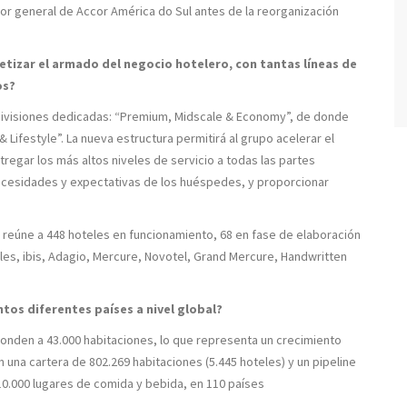
tor general de Accor América do Sul antes de la reorganización
etizar el armado del negocio hotelero, con tantas líneas de
os?
ivisiones dedicadas: “Premium, Midscale & Economy”, de donde
Lifestyle”. La nueva estructura permitirá al grupo acelerar el
regar los más altos niveles de servicio a todas las partes
s necesidades y expectativas de los huéspedes, y proporcionar
reúne a 448 hoteles en funcionamiento, 68 en fase de elaboración
tyles, ibis, Adagio, Mercure, Novotel, Grand Mercure, Handwritten
tos diferentes países a nivel global?
onden a 43.000 habitaciones, lo que representa un crecimiento
n una cartera de 802.269 habitaciones (5.445 hoteles) y un pipeline
10.000 lugares de comida y bebida, en 110 países