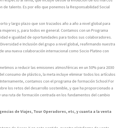
n respecto al tema, que incluye desde la evolución de los marcos
ón de talento. Es por ello que ponemos la Responsabilidad Social
rto y largo plazo que son trazados año a año a nivel global para
ara mujeres y, para todos en general. Contamos con un Programa
rsidad e igualdad de oportunidades para todos sus colaboradores.
Diversidad e Inclusión del grupo a nivel global, reafirmando nuestra
 de una nueva colaboración internacional como Socio Platino con
metimos a reducir las emisiones atmosféricas en un 50% para 2030
del consumo de plástico, la meta incluye eliminar todos los artículos
d. Internamente, contamos con el programa de formación School For
obre los retos del desarrollo sostenible, y que ha proporcionado a
y una ruta de formación centrada en los fundamentos del cambio
gencias de Viajes, Tour Operadores, etc, y cuanta a la venta