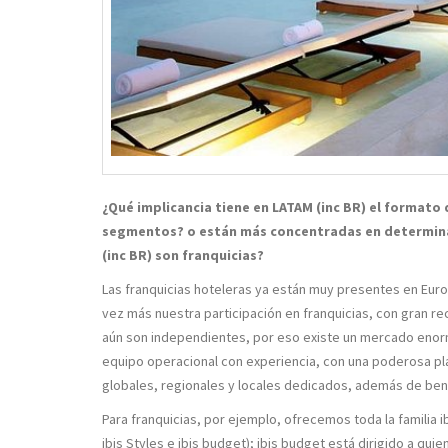
¿Qué implicancia tiene en LATAM (inc BR) el formato 
segmentos? o están más concentradas en determina
(inc BR) son franquicias?
Las franquicias hoteleras ya están muy presentes en Eu
vez más nuestra participación en franquicias, con gran r
aún son independientes, por eso existe un mercado enorm
equipo operacional con experiencia, con una poderosa pl
globales, regionales y locales dedicados, además de be
Para franquicias, por ejemplo, ofrecemos toda la familia
ibis Styles e ibis budget); ibis budget está dirigido a qu