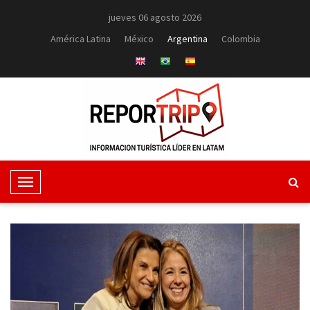
jueves 06 agosto 2026
América Latina
México
Argentina
Colombia
T
o
g
g
l
e
N
a