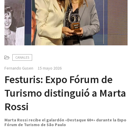
v
i
g
a
t
i
o
n
CANALES
Fernando Gusen
15 mayo 2026
Festuris: Expo Fórum de
Turismo distinguió a Marta
Rossi
Marta Rossi recibe el galardón «Destaque 60+» durante la Expo
Fórum de Turismo de São Paulo