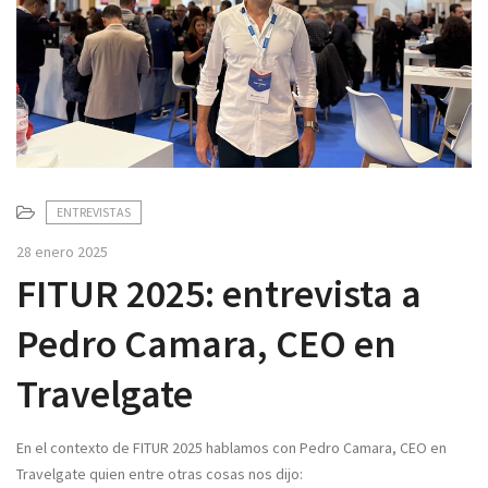
v
i
g
a
t
i
o
n
ENTREVISTAS
28 enero 2025
FITUR 2025: entrevista a
Pedro Camara, CEO en
Travelgate
En el contexto de FITUR 2025 hablamos con Pedro Camara, CEO en
Travelgate quien entre otras cosas nos dijo: