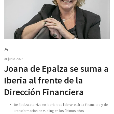
v
i
g
a
t
i
o
n
01 junio 2026
Joana de Epalza se suma a
Iberia al frente de la
Dirección Financiera
De Epalza aterriza en Iberia tras liderar el área Financiera y de
Transformación en Vueling en los últimos años