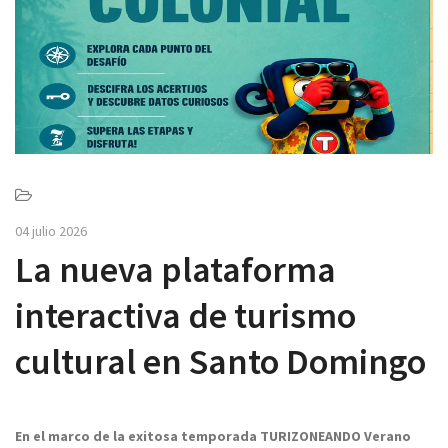
v
i
g
a
t
i
o
n
04 julio 2026
La nueva plataforma
interactiva de turismo
cultural en Santo Domingo
En el marco de la exitosa temporada TURIZONEANDO Verano