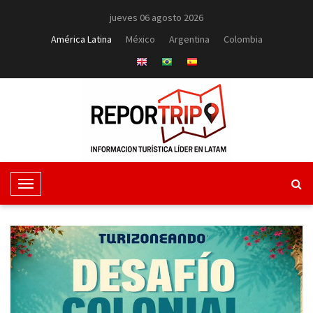
jueves 06 agosto 2026
América Latina
México
Argentina
Colombia
T
o
g
g
l
e
N
a