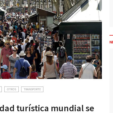
N
OTROS
TRANSPORTE
dad turística mundial se