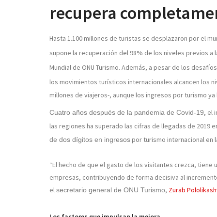
recupera completame
Hasta
1.100 millones de turistas se desplazaron por el m
supone la recuperación del 98% de los niveles previos a 
Mundial
de ONU Turismo. Además, a pesar de los desafíos
los
movimientos turísticos internacionales alcancen
los n
millones de viajeros-, aunque los ingresos por turismo ya
, el
Cuatro años después de la pandemia de Covid-19
las regiones ha superado las cifras de llegadas de 2019
por turismo internacional en 
de dos dígitos en ingresos
“El hecho de que el gasto de los visitantes crezca, tiene 
empresas, contribuyendo de forma decisiva al incremento
el
,
Zurab Pololikashv
secretario general de ONU Turismo
Los factores que impulsan la mejora