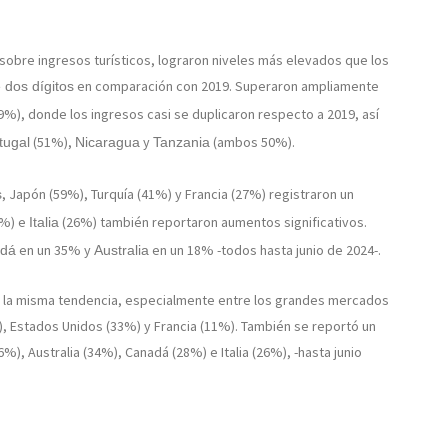
 sobre ingresos turísticos, lograron niveles más elevados que los
en comparación con 2019. Superaron ampliamente
 dos dígitos
9%), donde los ingresos casi se duplicaron respecto a 2019, así
(51%),
y
(ambos 50%).
tugal
Nicaragua
Tanzania
, Japón (59%), Turquía (41%) y Francia (27%) registraron un
s
6%) e
(26%) también reportaron aumentos significativos.
Italia
en un 35% y
en un 18% -todos hasta junio de 2024-.
dá
Australia
an la misma tendencia, especialmente entre los grandes mercados
 Estados Unidos (33%) y Francia (11%). También se reportó un
%), Australia (34%), Canadá (28%) e Italia (26%), -hasta junio