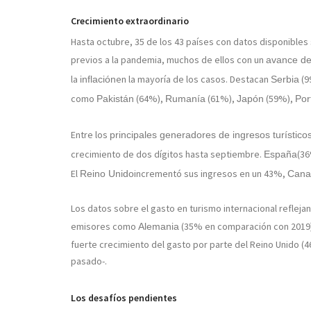
Crecimiento extraordinario
Hasta octubre, 35 de los 43 países con datos disponibles
previos a la pandemia, muchos de ellos con un
avance de
la
en la mayoría de los casos. Destacan
(9
inflación
Serbia
como
(64%),
(61%),
(59%),
Pakistán
Rumanía
Japón
Por
Entre los
principales generadores de ingresos turístico
crecimiento de dos dígitos hasta septiembre.
(3
España
El
incrementó sus ingresos en un 43%,
Reino Unido
Cana
Los datos sobre el gasto en turismo internacional reflej
emisores como
(35% en comparación con 2019),
Alemania
fuerte crecimiento del gasto por parte del Reino Unido (46
pasado-.
Los desafíos pendientes