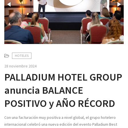
v
i
g
a
t
i
o
n
HOTELES
28 noviembre 2024
PALLADIUM HOTEL GROUP
anuncia BALANCE
POSITIVO y AÑO RÉCORD
Con una facturación muy positiva a nivel global, el grupo hotelero
internacional celebró una nueva edición del evento Palladium Best