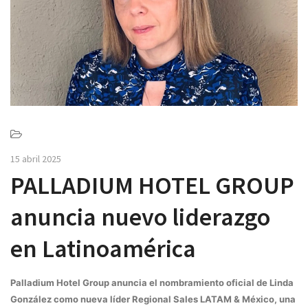
v
i
g
a
t
i
o
n
15 abril 2025
PALLADIUM HOTEL GROUP
anuncia nuevo liderazgo
en Latinoamérica
Palladium Hotel Group anuncia el nombramiento oficial de Linda
González como nueva líder Regional Sales LATAM & México, una