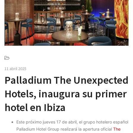
v
i
g
a
t
i
o
n
11 abril 2025
Palladium The Unexpected
Hotels, inaugura su primer
hotel en Ibiza
Este próximo jueves 17 de abril,
el grupo hotelero español
Palladium Hotel Group realizará la apertura oficial
The