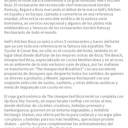
en junio el hotel dará la bienvenida a su gran novedad: Hell’s Kitchen
Ibiza. El restaurante del reconocido chef internacional Gordon
Ramsay, llegará a Ibiza marcando el debut de la marca Hell’s Kitchen
en España y en Europa. Llamado a convertirse en una referencia
mundial, ofrecerá la reconocible estética de la exitosa serie
homónima, un servicio excepcional y algunos de los platos más
emblemáticos y famosos de los restaurantes Gordon Ramsay
Restaurants de todo el mundo.
Hell’s Kitchen Ibiza
se unirá a otros 5 restaurantes y bares del hotel
que ya son toda una referencia en la famosa isla española: The
Oyster & Caviar Bar, no sólo es el corazón del hotel, también es el
lugar ideal donde disfrutar de las mejores ostras de Ibiza; The Beach,
Unexpected Ibiza, especializado en cocina Mediterránea y en arroces
en un ambiente de lo más exclusivo a pie de playa, por las mañanas
se transforma en “The Unexpected Breakfast” con una excelente
propuesta de desayuno que despierta todos los sentidos de quienes
se atreven a probarlo; y Minami Japanese Restaurant con una
exquisita selección de sushis, sashimis, y otras delicias asiáticas y
menú de teppanyaki con cocina en vivo.
El viaje gastronómico de The Unexpected Ibiza Hotel se completa con
Up Ibiza Sky Society, un espectacular rooftop con vistas al mar,
donde disfrutar de cócteles creativos, bebidas premium y
hamburguesas gourmet en un entorno inigualable; y Antïdote
Recharge Station, una oferta perfecta para cuidarse y recargar pilas
con platos y bebidas para los más healthies, que incluye protein
shakes – perfectos para complementar los entrenamientos del