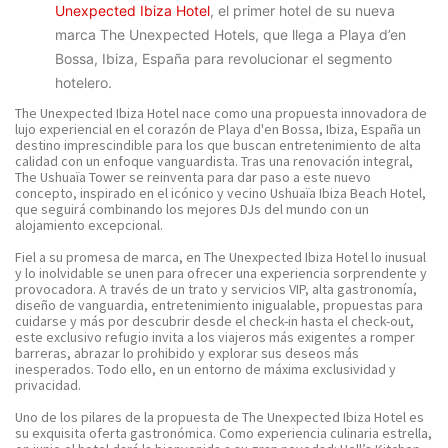
Unexpected Ibiza Hotel
, el primer hotel de su nueva
marca The Unexpected Hotels, que llega a Playa d’en
Bossa,
Ibiza, España para revolucionar el segmento
hotelero.
The Unexpected Ibiza Hotel
nace como una propuesta innovadora de
lujo experiencial en el corazón de Playa d'en Bossa, Ibiza, España un
destino imprescindible para los que buscan entretenimiento de alta
calidad con un enfoque vanguardista. Tras una renovación integral,
The Ushuaïa Tower se reinventa para dar paso a este nuevo
concepto, inspirado en el icónico y vecino Ushuaïa Ibiza Beach Hotel,
que seguirá combinando los mejores DJs del mundo con un
alojamiento excepcional.
Fiel a su promesa de marca, en The Unexpected Ibiza Hotel lo inusual
y lo inolvidable se unen para ofrecer una experiencia sorprendente y
provocadora. A través de un trato y servicios VIP, alta gastronomía,
diseño de vanguardia, entretenimiento inigualable, propuestas para
cuidarse y más por descubrir desde el check-in hasta el check-out,
este exclusivo refugio invita a los viajeros más exigentes a romper
barreras, abrazar lo prohibido y explorar sus deseos más
inesperados. Todo ello, en un entorno de máxima exclusividad y
privacidad.
Uno de los pilares de la propuesta de The Unexpected Ibiza Hotel es
su exquisita oferta gastronómica. Como experiencia culinaria estrella,