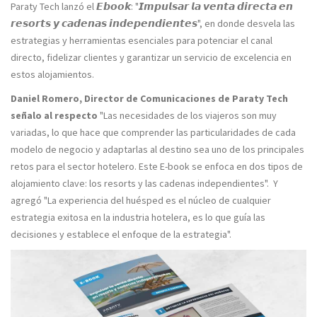
Paraty Tech lanzó el 𝙀𝙗𝙤𝙤𝙠: "𝙄𝙢𝙥𝙪𝙡𝙨𝙖𝙧 𝙡𝙖 𝙫𝙚𝙣𝙩𝙖 𝙙𝙞𝙧𝙚𝙘𝙩𝙖 𝙚𝙣
𝙧𝙚𝙨𝙤𝙧𝙩𝙨 𝙮 𝙘𝙖𝙙𝙚𝙣𝙖𝙨 𝙞𝙣𝙙𝙚𝙥𝙚𝙣𝙙𝙞𝙚𝙣𝙩𝙚𝙨", en donde desvela las
estrategias y herramientas esenciales para potenciar el canal
directo, fidelizar clientes y garantizar un servicio de excelencia en
estos alojamientos.
Daniel Romero, Director de Comunicaciones de Paraty Tech
señalo al respecto
"Las necesidades de los viajeros son muy
variadas, lo que hace que comprender las particularidades de cada
modelo de negocio y adaptarlas al destino sea uno de los principales
retos para el sector hotelero. Este E-book se enfoca en dos tipos de
alojamiento clave: los resorts y las cadenas independientes". Y
agregó "La experiencia del huésped es el núcleo de cualquier
estrategia exitosa en la industria hotelera, es lo que guía las
decisiones y establece el enfoque de la estrategia".