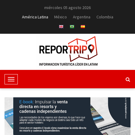
miércoles 05 agosto 2026
América Latina
México
Argentina
Colombia
T
o
g
g
l
e
N
a