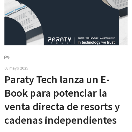
v
i
g
a
t
i
o
n
08 mayo 2025
Paraty Tech lanza un E-
Book para potenciar la
venta directa de resorts y
cadenas independientes