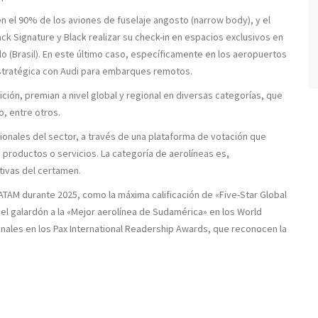
en el 90% de los aviones de fuselaje angosto (narrow body), y el
k Signature y Black realizar su check-in en espacios exclusivos en
lo (Brasil). En este último caso, específicamente en los aeropuertos
stratégica con Audi para embarques remotos.
ción, premian a nivel global y regional en diversas categorías, que
o, entre otros.
onales del sector, a través de una plataforma de votación que
s productos o servicios. La categoría de aerolíneas es,
tivas del certamen.
TAM durante 2025, como la máxima calificación de «Five-Star Global
 el galardón a la «Mejor aerolínea de Sudamérica» en los World
ionales en los Pax International Readership Awards, que reconocen la