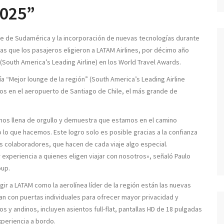
2025”
de de Sudamérica y la incorporación de nuevas tecnologías durante
las que los pasajeros eligieron a LATAM Airlines, por décimo año
South America’s Leading Airline) en los World Travel Awards.
ía “Mejor lounge de la región” (South America’s Leading Airline
ros en el aeropuerto de Santiago de Chile, el más grande de
 nos llena de orgullo y demuestra que estamos en el camino
o lo que hacemos. Este logro solo es posible gracias a la confianza
s colaboradores, que hacen de cada viaje algo especial.
xperiencia a quienes eligen viajar con nosotros», señaló Paulo
oup.
gir a LATAM como la aerolínea líder de la región están las nuevas
an con puertas individuales para ofrecer mayor privacidad y
os y andinos, incluyen asientos full-flat, pantallas HD de 18 pulgadas
xperiencia a bordo.