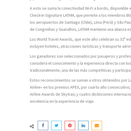
A esto se suma la conectividad Wi-Fi a bordo, disponible 
Check-in Signature LATAM, que permite a los miembros Blac
los aeropuertos de Santiago (Chile), Lima (Perú) y São Pau
de Congonhas y Guarulhos, LATAM mantiene una alianza e
Los World Travel Awards, que este año celebran su 32ª edi
incluyen hoteles, atracciones turísticas y transporte aére
Los ganadores son seleccionados por pasajeros y profesi
considera el conocimiento y la experiencia directa con lo
tradicionalmente, una de las más competitivas y participa
Estos reconocimientos se suman a otros obtenidos por LA
Airline» en los premios APEX, por cuarto año consecutivo;
Airline Awards de Skytrax; y cuatro distinciones internac
excelencia en la experiencia de viaje.