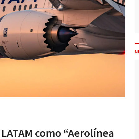
N
a LATAM como “Aerolínea