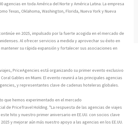
00 agencias en toda América del Norte y América Latina. La empresa
como Texas, Oklahoma, Washington, Florida, Nueva York y Nueva
continúe en 2025, impulsado por la fuerte acogida en el mercado de
unidenses. Al ofrecer servicios a medida y aprovechar su éxito en
 mantener su rápida expansión y fortalecer sus asociaciones en
viajes, PriceAgencies está organizando su primer evento exclusivo
 Coral Gables en Miami. El evento reunirá a las principales agencias
ceAgencies, y representantes clave de cadenas hoteleras globales.
ento que hemos experimentado en el mercado
al de PriceTravel Holding. "La respuesta de las agencias de viajes
ste hito y nuestro primer aniversario en EE.UU. con socios clave
 2025 y mejorar aún más nuestro apoyo a las agencias en los EE.UU.