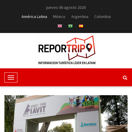
jueves 06 agosto 2026
América Latina
México
Argentina
Colombia
T
o
g
g
l
e
N
a