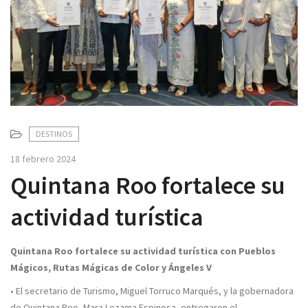
v
i
g
a
t
i
o
n
DESTINOS
18 febrero 2024
Quintana Roo fortalece su
actividad turística
Quintana Roo fortalece su actividad turística con Pueblos
Mágicos, Rutas Mágicas de Color y Ángeles V
• El secretario de Turismo, Miguel Torruco Marqués, y la gobernadora
de Quintana Roo, Mara Lezama Espinosa, entregaron el