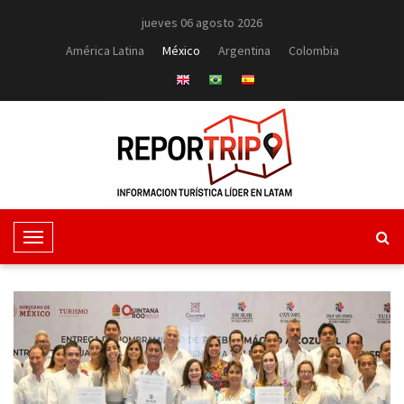
jueves 06 agosto 2026
América Latina
México
Argentina
Colombia
T
o
g
g
l
e
N
a