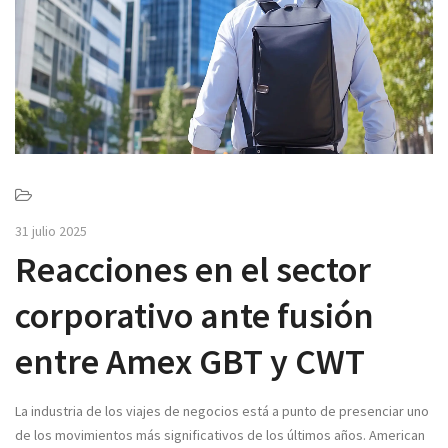
v
i
g
a
t
i
o
n
31 julio 2025
Reacciones en el sector
corporativo ante fusión
entre Amex GBT y CWT
La industria de los viajes de negocios está a punto de presenciar uno
de los movimientos más significativos de los últimos años. American