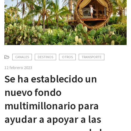
v
i
g
a
t
i
o
n
CANALES
DESTINOS
OTROS
TRANSPORTE
12 febrero 2023
Se ha establecido un
nuevo fondo
multimillonario para
ayudar a apoyar a las