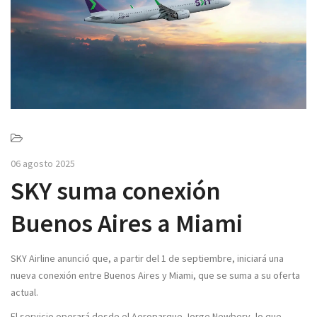
v
i
g
a
t
i
o
n
06 agosto 2025
SKY suma conexión
Buenos Aires a Miami
SKY Airline anunció que, a partir del 1 de septiembre, iniciará una
nueva conexión entre Buenos Aires y Miami, que se suma a su oferta
actual.
El servicio operará desde el Aeroparque Jorge Newbery, lo que