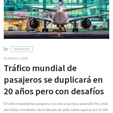
v
i
g
a
t
i
o
n
TRANSPORTE
03 febrero 2026
Tráfico mundial de
pasajeros se duplicará en
20 años pero con desafíos
El tráfico mundial de pasajeros crecerá a una tasa anual del 3% y más
del doble a mediados de la década de 2040, hasta superar los 23.200