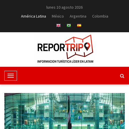
lunes 10 agosto 2026
América Latina
México
Argentina
Colombia
T
o
g
g
l
e
N
a