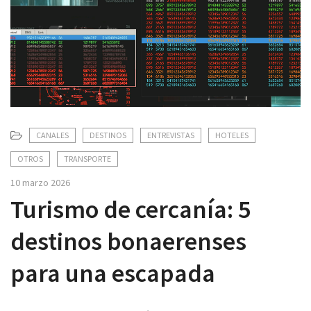
v
i
g
a
t
i
o
n
CANALES
DESTINOS
ENTREVISTAS
HOTELES
OTROS
TRANSPORTE
10 marzo 2026
Turismo de cercanía: 5
destinos bonaerenses
para una escapada