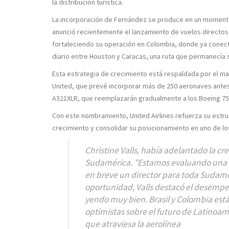
la distribución turística.
La incorporación de Fernández se produce en un momento
anunció recientemente el lanzamiento de vuelos directos
fortaleciendo su operación en Colombia, donde ya conec
diario entre Houston y Caracas, una ruta que permanecía
Esta estrategia de crecimiento está respaldada por el may
United, que prevé incorporar más de 250 aeronaves antes 
A321XLR, que reemplazarán gradualmente a los Boeing 757
Con este nombramiento, United Airlines refuerza su estr
crecimiento y consolidar su posicionamiento en uno de l
Christine Valls, había adelantado la cr
Sudamérica.
"Estamos evaluando una 
en breve un director para toda Sudamé
oportunidad, Valls destacó el desempe
yendo muy bien. Brasil y Colombia est
optimistas sobre el futuro de Latinoam
que atraviesa la aerolínea