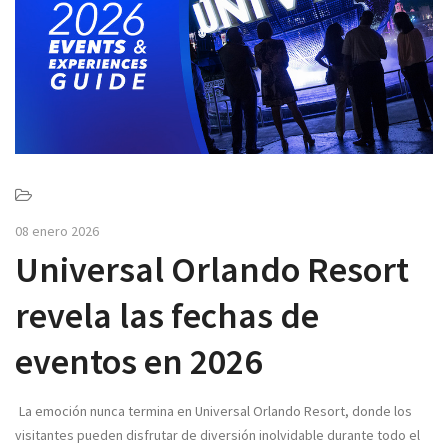
v
i
g
a
t
i
o
n
08 enero 2026
Universal Orlando Resort
revela las fechas de
eventos en 2026
La emoción nunca termina en Universal Orlando Resort, donde los
visitantes pueden disfrutar de diversión inolvidable durante todo el