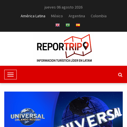
jueves 06 agosto 2026
América Latina
México
Argentina
Colombia
T
o
g
g
l
e
N
a