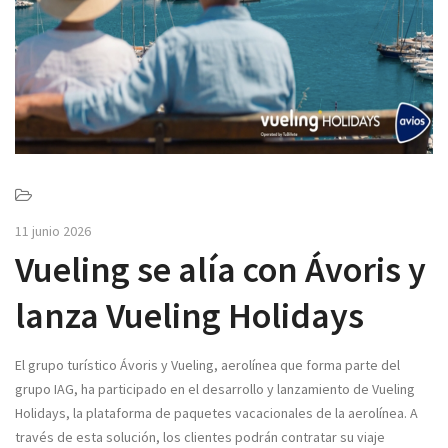
v
i
g
a
t
i
o
n
11 junio 2026
Vueling se alía con Ávoris y
lanza Vueling Holidays
El grupo turístico Ávoris y Vueling, aerolínea que forma parte del
grupo IAG, ha participado en el desarrollo y lanzamiento de Vueling
Holidays, la plataforma de paquetes vacacionales de la aerolínea. A
través de esta solución, los clientes podrán contratar su viaje