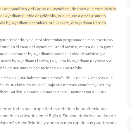
a Latinoamérica y el Caribe de Wyndham, destacó que este 2020 lo
, el Wyndham Puebla Angelópolis, que se une a otras grandes
mada by Wyndham Acapulco Hotel & Suite, el Wyndham Garden
seguir creciendo, ya que si bien tenían programadas más aperturas
, como en el caso del Wyndham Grand México, marca de alta gama
omo el Esplendor by Wyndham Condesa Ciudad de México; y el
core by Wyndham El Salto, La Quinta by Wyndham Reynosa y el
ás de 800 nuevas habitaciones a su portafolio.
en México 7,900 habitaciones a través de 12 de las 20 marcas que
más de 30 ciudades del país, bajo sus marcas: Wyndham, TRYP by
ndham Garden, Ramada, Ramada Encore, Baymont Inn & Suites,
cerrar todas sus propiedades debido a la pandemia por
 inmuebles ubicados en el Bajío y Sinaloa, debido a su tipo de
isto más beneficiados y abrieron más rápido sus puertas son