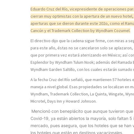
Eduardo Cruz del Río, vicepresidente de operaciones par
cierran muy optimistas con la apertura de un nuevo hotel
aperturas que se dieron durante este 202o, como el Ra
Cancún y el Trademark Collection by Wyndham Cozumel.
El directivo dijo que la cadena sigue firme, con miras a 
para este año, éstas no se cancelaron solo se aplazaron
que por primera vez estará aterrizando en México; así c
Esplendor by Wyndham Tulum Nook; además del Ramada En
Wyndham Garden Saltillo, con los cuales estarán sumado m
A la fecha Cruz del Río señaló, que mantienen 57 hoteles 
maneja a nivel global. Esas propiedades se localizan en 
Wyndham, Trademark Collection, La Quinta, Wingate, Wy
Microtel, Days Inn y Howard Johnson.
Mencionó con beneplácito que aunque tuvieron que 
Covid-19, ya están abiertos la mayoría, solo faltan 5
mercado, pues asegura, que los hoteles que se han v
los hoteles que están en destinos vacacionales.