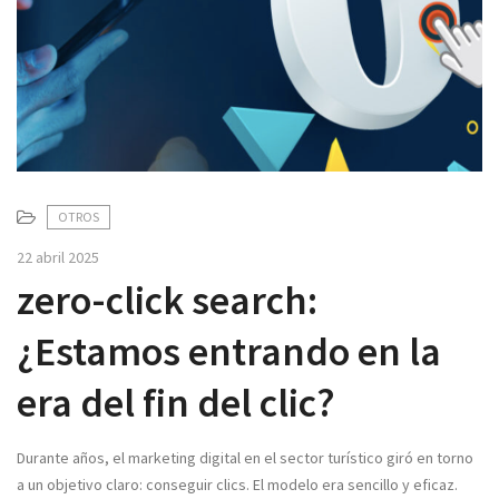
v
i
g
a
t
i
o
n
OTROS
22 abril 2025
zero-click search:
¿Estamos entrando en la
era del fin del clic?
Durante años, el marketing digital en el sector turístico giró en torno
a un objetivo claro: conseguir clics. El modelo era sencillo y eficaz.