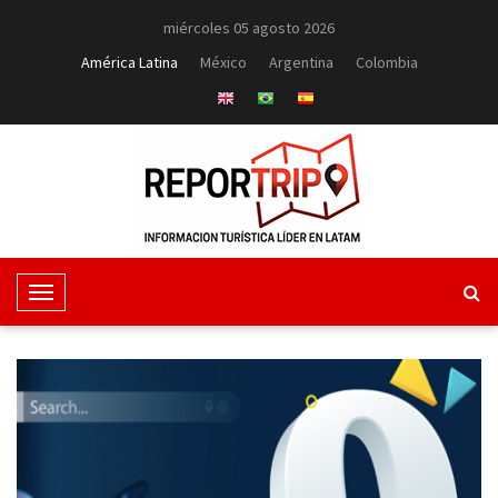
miércoles 05 agosto 2026
América Latina
México
Argentina
Colombia
T
o
g
g
l
e
N
a